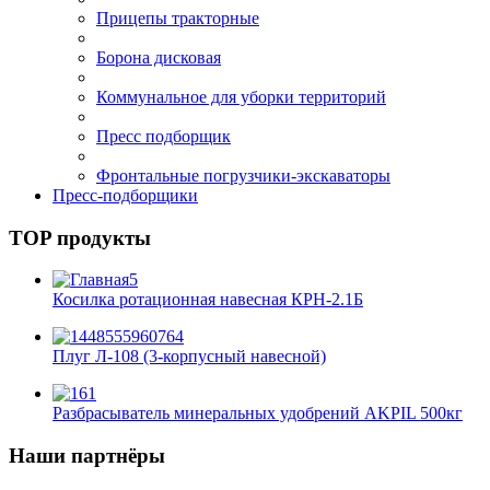
Прицепы тракторные
Борона дисковая
Коммунальное для уборки территорий
Пресс подборщик
Фронтальные погрузчики-экскаваторы
Пресс-подборщики
TOP продукты
Косилка ротационная навесная КРН-2.1Б
Плуг Л-108 (3-корпусный навесной)
Разбрасыватель минеральных удобрений AKPIL 500кг
Наши партнёры