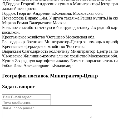
Я,Гордюк Георгий Андреевич купил в Минитрактор-Центр гра
дальнейшего роста.
Гордюк Георгий Андреевич
г.Коломна. Московская обл.
Почвофреза Виракс 1.4м. У друга такая же.Решил купить.На с
Марков Роман Валерьевич
г.Москва
Большое спасибо за четкую и быструю доставку 2-х рядной кар
косилкой.
Крестьянское хозяйство 'Осташево'
Московская обл.
Благодарю работников Минитрактор-Центр за помощь в приобр
Крестьянско фермерское хозяйство 'Россиянка'
Выражаем благодарность коллективу Минитрактор-Центр за по
'Сычевское Жилищно-коммунальное хозяйство'
Московская обл
Купил 2-х рядную картофелесажалку Бомет и опрыскиватель на
Рябов Илья Александрович
г.Владимир
География поставок Минитрактор-Центр
Задать вопрос