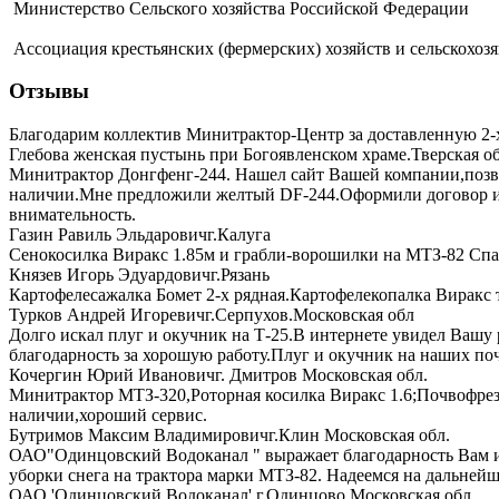
Министерство Сельского хозяйства Российской Федерации
Ассоциация крестьянских (фермерских) хозяйств и сельскохоз
Отзывы
Благодарим коллектив Минитрактор-Центр за доставленную 2-х
Глебова женская пустынь при Богоявленском храме.Тверская о
Минитрактор Донгфенг-244. Нашел сайт Вашей компании,позвон
наличии.Мне предложили желтый DF-244.Оформили договор и до
внимательность.
Газин Равиль Эльдарович
г.Калуга
Сенокосилка Виракс 1.85м и грабли-ворошилки на МТЗ-82 Спас
Князев Игорь Эдуардович
г.Рязань
Картофелесажалка Бомет 2-х рядная.Картофелекопалка Виракс 
Турков Андрей Игоревич
г.Серпухов.Московская обл
Долго искал плуг и окучник на Т-25.В интернете увидел Вашу
благодарность за хорошую работу.Плуг и окучник на наших поч
Кочергин Юрий Иванович
г. Дмитров Московская обл.
Минитрактор МТЗ-320,Роторная косилка Виракс 1.6;Почвофрез
наличии,хороший сервис.
Бутримов Максим Владимирович
г.Клин Московская обл.
ОАО"Одинцовский Водоканал " выражает благодарность Вам и 
уборки снега на трактора марки МТЗ-82. Надеемся на дальнейш
ОАО 'Одинцовский Водоканал'
г.Одинцово.Московская обл.