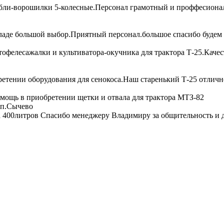
бли-ворошилки 5-колесные.Персонал грамотный и проффесионал
кладе большой выбор.Приятный персонал.большое спасибо будем 
тофелесажалки и культиватора-окучника для трактора Т-25.Каче
етении оборудования для сенокоса.Наш старенький Т-25 отличн
мощь в приобретении щетки и отвала для трактора МТЗ-82
.п.Сычево
 400литров Спасибо менеджеру Владимиру за общительность и д