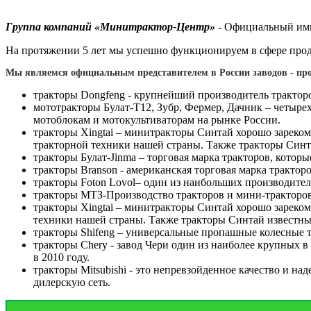
Группа компаний «Минитрактор-Центр»
- Официальный имп
На протяжении 5 лет мы успешно функционируем в сфере прод
Мы являемся официальным представителем в России заводов - про
тракторы Dongfeng - крупнейший производитель трактор
мототракторы Булат-Т12, Зубр, Фермер, Дачник – четырех
мотоблокам и мотокультиваторам на рынке России.
тракторы Xingtai – минитракторы Синтай хорошо зареком
тракторной техники нашей страны. Также тракторы Синта
тракторы Булат-Jinma – торговая марка тракторов, котор
тракторы Branson - американская торговая марка тракто
тракторы Foton Lovol– один из наибольших производител
тракторы МТЗ-Производство тракторов и мини-тракторов,
тракторы Xingtai – минитракторы Синтай хорошо зареком
техники нашей страны. Также тракторы Синтай известны 
тракторы Shifeng – универсальные пропашные колесные 
тракторы Chery - завод Чери один из наиболее крупных в
в 2010 году.
тракторы Mitsubishi - это непревзойденное качество и 
дилерскую сеть.