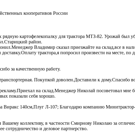
яйственных кооперативов России
 рядную картофелекопалку для трактора МТЗ-82. Урожай был уб
бл.Старицкий район.
ил.Менеджер Владимир сказал приезжайте на склад,все в налич
ставку.Оплату трактора,я попросил произвести на месте, по д
ибо за качественную работу.
транспортерная. Покупкой доволен.Доставили к дому.Спасибо во
 рекламу.Приехал на склад.Менеджер Николай посоветовал мне 
вах показали себя хорошо.
а Виракс 140см,Плуг Л-107; Благодарю компанию Минитрактор-Ц
Вашему коллективу, в частности Смирнову Николаю за отличное
ее сотрудничество и деловое партнерство.