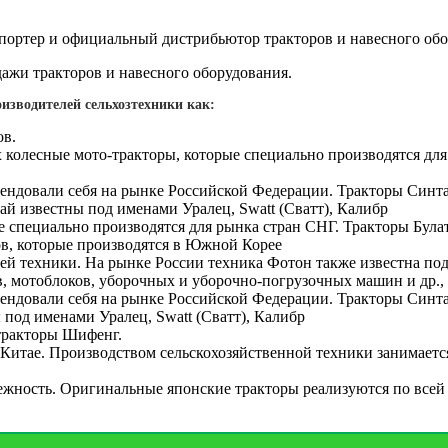
ортер и официальный дистрибьютор тракторов и навесного обо
ажи тракторов и навесного оборудования.
изводителей сельхозтехники как:
ов.
 колесные мото-тракторы, которые специально производятся для
ендовали себя на рынке Российской Федерации. Тракторы Синта
й известны под именами Уралец, Swatt (Сватт), Калибр
ые специально производятся для рынка стран СНГ. Тракторы Була
ров, которые производятся в Южной Корее
ей техники. На рынке России техника Фотон также известна под
 мотоблоков, уборочных и уборочно-погрузочных машин и др., 
ендовали себя на рынке Российской Федерации. Тракторы Синта
под именами Уралец, Swatt (Сватт), Калибр
тракторы Шифенг.
 Китае. Производством сельскохозяйственной техники занимается
надежность. Оригинальные японские тракторы реализуются по вс