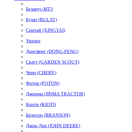
Беларус-МТЗ
Булат (BULAT)
Синтай (XINGTAI)
Уралец
Донгфенг (DONG-FENG)
Скаут (GARDEN SCOUT)
Чери (CHERY)
Фотон (FOTON)
Джинма (JINMA TRACTOR)
Киоти (KIOTI)
Брэнсон (BRANSON)
Джон Дир (JOHN DEERE)