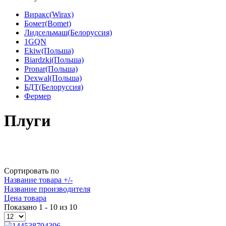
Виракс(Wirax)
Бомет(Bomet)
Лидсельмаш(Белоруссия)
1GQN
Ekiw(Польша)
Biardzki(Польша)
Pronar(Польша)
Dexwal(Польша)
БДТ(Белоруссия)
Фермер
Плуги
Сортировать по
Название товара +/-
Название производителя
Цена товара
Показано 1 - 10 из 10