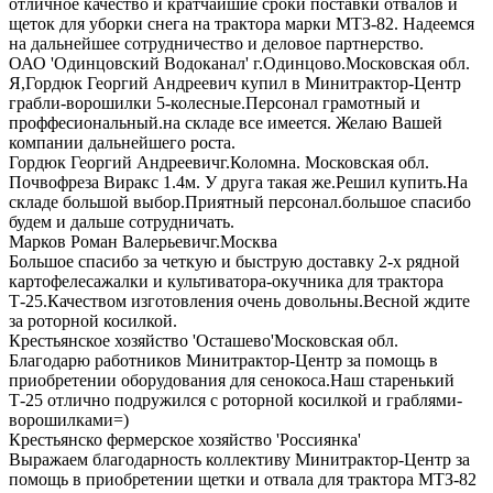
отличное качество и кратчайшие сроки поставки отвалов и
щеток для уборки снега на трактора марки МТЗ-82. Надеемся
на дальнейшее сотрудничество и деловое партнерство.
ОАО 'Одинцовский Водоканал'
г.Одинцово.Московская обл.
Я,Гордюк Георгий Андреевич купил в Минитрактор-Центр
грабли-ворошилки 5-колесные.Персонал грамотный и
проффесиональный.на складе все имеется. Желаю Вашей
компании дальнейшего роста.
Гордюк Георгий Андреевич
г.Коломна. Московская обл.
Почвофреза Виракс 1.4м. У друга такая же.Решил купить.На
складе большой выбор.Приятный персонал.большое спасибо
будем и дальше сотрудничать.
Марков Роман Валерьевич
г.Москва
Большое спасибо за четкую и быструю доставку 2-х рядной
картофелесажалки и культиватора-окучника для трактора
Т-25.Качеством изготовления очень довольны.Весной ждите
за роторной косилкой.
Крестьянское хозяйство 'Осташево'
Московская обл.
Благодарю работников Минитрактор-Центр за помощь в
приобретении оборудования для сенокоса.Наш старенький
Т-25 отлично подружился с роторной косилкой и граблями-
ворошилками=)
Крестьянско фермерское хозяйство 'Россиянка'
Выражаем благодарность коллективу Минитрактор-Центр за
помощь в приобретении щетки и отвала для трактора МТЗ-82