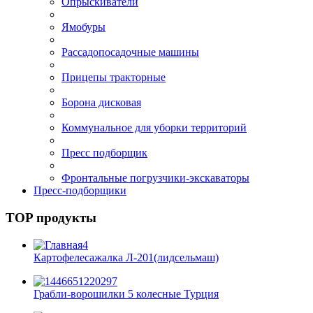
Опрыскиватели
Ямобуры
Рассадопосадочные машины
Прицепы тракторные
Борона дисковая
Коммунальное для уборки территорий
Пресс подборщик
Фронтальные погрузчики-экскаваторы
Пресс-подборщики
TOP продукты
Картофелесажалка Л-201(лидсельмаш)
Грабли-ворошилки 5 колесные Турция