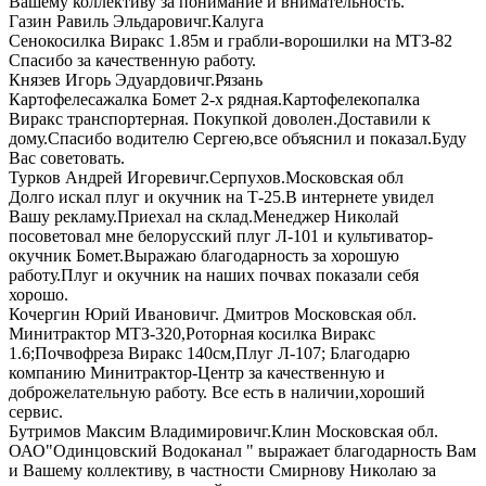
Вашему коллективу за понимание и внимательность.
Газин Равиль Эльдарович
г.Калуга
Сенокосилка Виракс 1.85м и грабли-ворошилки на МТЗ-82
Спасибо за качественную работу.
Князев Игорь Эдуардович
г.Рязань
Картофелесажалка Бомет 2-х рядная.Картофелекопалка
Виракс транспортерная. Покупкой доволен.Доставили к
дому.Спасибо водителю Сергею,все объяснил и показал.Буду
Вас советовать.
Турков Андрей Игоревич
г.Серпухов.Московская обл
Долго искал плуг и окучник на Т-25.В интернете увидел
Вашу рекламу.Приехал на склад.Менеджер Николай
посоветовал мне белорусский плуг Л-101 и культиватор-
окучник Бомет.Выражаю благодарность за хорошую
работу.Плуг и окучник на наших почвах показали себя
хорошо.
Кочергин Юрий Иванович
г. Дмитров Московская обл.
Минитрактор МТЗ-320,Роторная косилка Виракс
1.6;Почвофреза Виракс 140см,Плуг Л-107; Благодарю
компанию Минитрактор-Центр за качественную и
доброжелательную работу. Все есть в наличии,хороший
сервис.
Бутримов Максим Владимирович
г.Клин Московская обл.
ОАО"Одинцовский Водоканал " выражает благодарность Вам
и Вашему коллективу, в частности Смирнову Николаю за